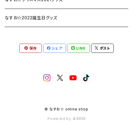
なすお☆2022誕生日グッズ
保存
シェア
LINE
ポスト
© なすお☆ online shop
Powered by