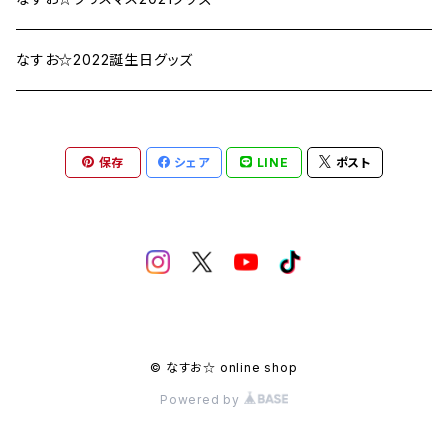
なすお☆2022誕生日グッズ
保存
シェア
LINE
ポスト
© なすお☆ online shop
Powered by