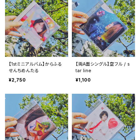
【1stミニアルバム】からふる
【両A面シングル】空フル / s
せんちめんたる
tar line
¥2,750
¥1,100