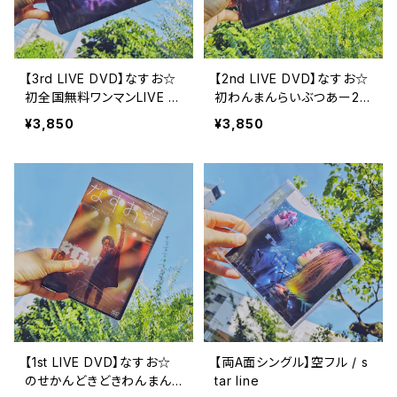
【3rd LIVE DVD】なすお☆
【2nd LIVE DVD】なすお☆
初全国無料ワンマンLIVE T
初わんまんらいぶつあー20
OUR 「うたたね」2019
18 ～きみとぼくと魔法とな
¥3,850
¥3,850
すお☆～
【1st LIVE DVD】なすお☆
【両A面シングル】空フル / s
のせかんどきどきわんまん
tar line