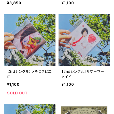
らいぶ ～本当のバレンタイ
¥3,850
¥1,100
ンは今日なのだっ～
【3rdシングル】うそつきピエ
【2ndシングル】サマーマー
ロ
メイド
¥1,100
¥1,100
SOLD OUT