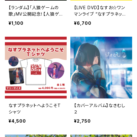
【ランダム】「人狼ゲームの
【LIVE DVD】なすお☆ワン
歌」MV公開記念！【人狼ゲ
マンライブ “なすプラネット”
ームカード】
at 新宿ReNY
¥1,100
¥6,700
なすプラネットへようこそT
【カバーアルバム】なきむし
シャツ
２
¥4,500
¥2,750